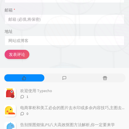
邮箱
*
地址
发表评论
热
最
随
门
新
机
文
评
文
欢迎使用 Typecho
章
论
章
评
1
论
数：
电商掌柜和美工必会的图片去水印或多余内容技巧,主图去除文案为例实操
评
0
论
数：
告别抠图烦恼,PS八大高效抠图方法解析,你一定要来学