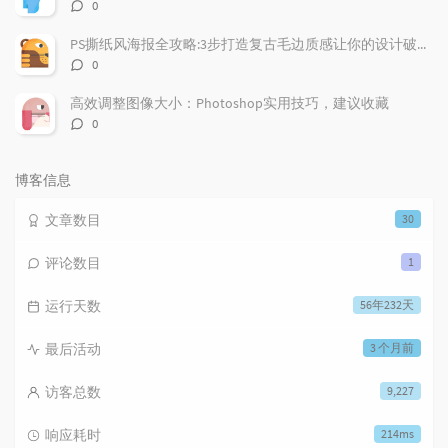
评
0
论
数：
PS撕纸风海报全攻略:3步打造复古毛边质感让你的设计破纸而出
评
0
论
数：
高效调整图像大小：Photoshop实用技巧，建议收藏
评
0
论
数：
博客信息
文章数目
30
评论数目
1
运行天数
56年232天
最后活动
3 个月前
访客总数
9,227
响应耗时
214ms